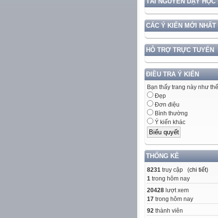
TÀI NGUYÊN DẠY HỌC
CÁC Ý KIẾN MỚI NHẤT
HỖ TRỢ TRỰC TUYẾN
ĐIỀU TRA Ý KIẾN
Bạn thấy trang này như th
Đẹp
Đơn điệu
Bình thường
Ý kiến khác
THỐNG KÊ
8231
truy cập (
chi tiết
)
1
trong hôm nay
20428
lượt xem
17
trong hôm nay
92
thành viên