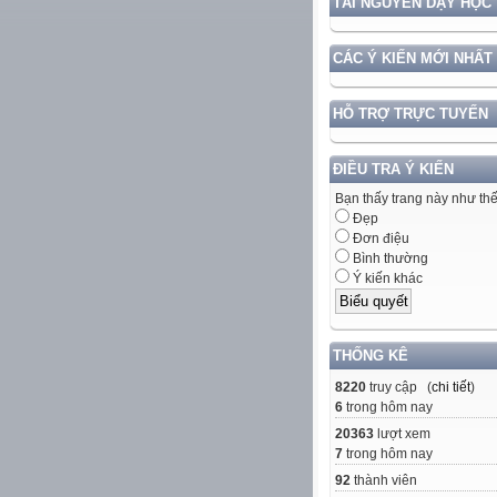
TÀI NGUYÊN DẠY HỌC
CÁC Ý KIẾN MỚI NHẤT
HỖ TRỢ TRỰC TUYẾN
ĐIỀU TRA Ý KIẾN
Bạn thấy trang này như th
Đẹp
Đơn điệu
Bình thường
Ý kiến khác
THỐNG KÊ
8220
truy cập (
chi tiết
)
6
trong hôm nay
20363
lượt xem
7
trong hôm nay
92
thành viên