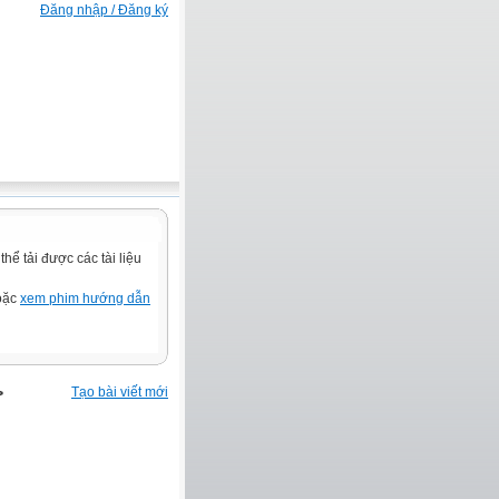
Đăng nhập / Đăng ký
ể tải được các tài liệu
hoặc
xem phim hướng dẫn
>
Tạo bài viết mới