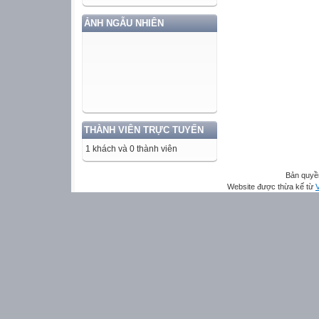
ẢNH NGẪU NHIÊN
THÀNH VIÊN TRỰC TUYẾN
1 khách và 0 thành viên
Bản quyề
Website được thừa kế từ
V