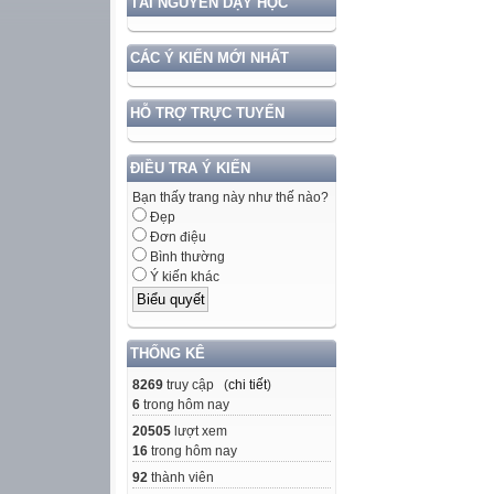
TÀI NGUYÊN DẠY HỌC
CÁC Ý KIẾN MỚI NHẤT
HỖ TRỢ TRỰC TUYẾN
ĐIỀU TRA Ý KIẾN
Bạn thấy trang này như thế nào?
Đẹp
Đơn điệu
Bình thường
Ý kiến khác
THỐNG KÊ
8269
truy cập (
chi tiết
)
6
trong hôm nay
20505
lượt xem
16
trong hôm nay
92
thành viên