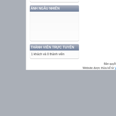
ẢNH NGẪU NHIÊN
THÀNH VIÊN TRỰC TUYẾN
1 khách và 0 thành viên
Bản quyề
Website được thừa kế từ
V