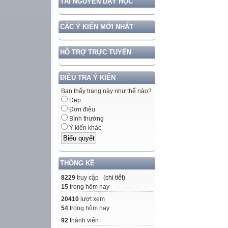
TÀI NGUYÊN DẠY HỌC
CÁC Ý KIẾN MỚI NHẤT
HỖ TRỢ TRỰC TUYẾN
ĐIỀU TRA Ý KIẾN
Bạn thấy trang này như thế nào?
Đẹp
Đơn điệu
Bình thường
Ý kiến khác
THỐNG KÊ
8229
truy cập (
chi tiết
)
15
trong hôm nay
20410
lượt xem
54
trong hôm nay
92
thành viên