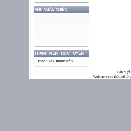
ẢNH NGẪU NHIÊN
THÀNH VIÊN TRỰC TUYẾN
1 khách và 0 thành viên
Bản quyề
Website được thừa kế từ
V