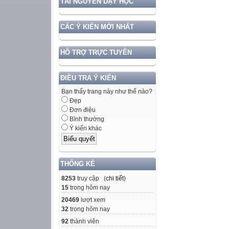
TÀI NGUYÊN DẠY HỌC
CÁC Ý KIẾN MỚI NHẤT
HỖ TRỢ TRỰC TUYẾN
ĐIỀU TRA Ý KIẾN
Bạn thấy trang này như thế nào?
Đẹp
Đơn điệu
Bình thường
Ý kiến khác
THỐNG KÊ
8253
truy cập (
chi tiết
)
15
trong hôm nay
20469
lượt xem
32
trong hôm nay
92
thành viên