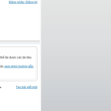
Đăng nhập / Đăng ký
ể tải được các tài liệu
hoặc
xem phim hướng dẫn
>
Tạo bài viết mới