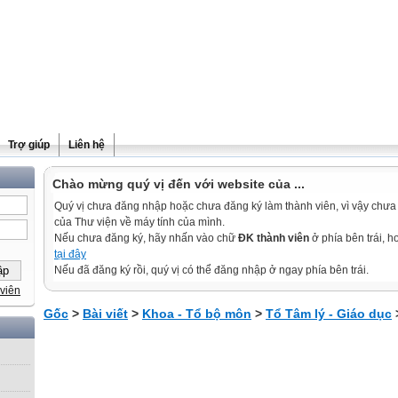
Trợ giúp
Liên hệ
Chào mừng quý vị đến với website của ...
Quý vị chưa đăng nhập hoặc chưa đăng ký làm thành viên, vì vậy chưa th
của Thư viện về máy tính của mình.
Nếu chưa đăng ký, hãy nhấn vào chữ
ĐK thành viên
ở phía bên trái, 
tại đây
Nếu đã đăng ký rồi, quý vị có thể đăng nhập ở ngay phía bên trái.
viên
Gốc
>
Bài viết
>
Khoa - Tổ bộ môn
>
Tổ Tâm lý - Giáo dục