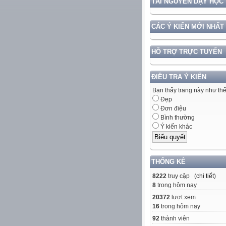
TÀI NGUYÊN DẠY HỌC
CÁC Ý KIẾN MỚI NHẤT
HỖ TRỢ TRỰC TUYẾN
ĐIỀU TRA Ý KIẾN
Bạn thấy trang này như th
Đẹp
Đơn điệu
Bình thường
Ý kiến khác
THỐNG KÊ
8222
truy cập (
chi tiết
)
8
trong hôm nay
20372
lượt xem
16
trong hôm nay
92
thành viên