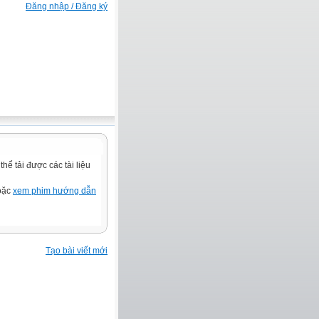
Đăng nhập / Đăng ký
ể tải được các tài liệu
hoặc
xem phim hướng dẫn
Tạo bài viết mới