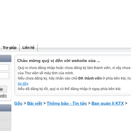
Trợ giúp
Liên hệ
Chào mừng quý vị đến với website của ...
Quý vị chưa đăng nhập hoặc chưa đăng ký làm thành viên, vì vậy chưa th
của Thư viện về máy tính của mình.
Nếu chưa đăng ký, hãy nhấn vào chữ
ĐK thành viên
ở phía bên trái, 
tại đây
Nếu đã đăng ký rồi, quý vị có thể đăng nhập ở ngay phía bên trái.
viên
Gốc
>
Bài viết
>
Thông báo - Tin tức
>
Ban quản lí KTX
>