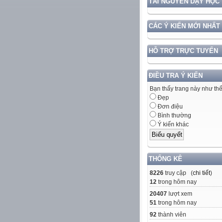
TÀI NGUYÊN DẠY HỌC
CÁC Ý KIẾN MỚI NHẤT
HỖ TRỢ TRỰC TUYẾN
ĐIỀU TRA Ý KIẾN
Bạn thấy trang này như th
Đẹp
Đơn điệu
Bình thường
Ý kiến khác
THỐNG KÊ
8226
truy cập (
chi tiết
)
12
trong hôm nay
20407
lượt xem
51
trong hôm nay
92
thành viên