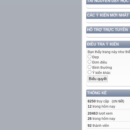
TÀI NGUYÊN DẠY HỌC
CÁC Ý KIẾN MỚI NHẤT
HỖ TRỢ TRỰC TUYẾN
ĐIỀU TRA Ý KIẾN
Bạn thấy trang này như th
Đẹp
Đơn điệu
Bình thường
Ý kiến khác
THỐNG KÊ
8250
truy cập (
chi tiết
)
12
trong hôm nay
20463
lượt xem
26
trong hôm nay
92
thành viên