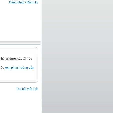
Đăng nhập / Đăng ký
ể tải được các tài liệu
hoặc
xem phim hướng dẫn
Tạo bài viết mới