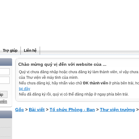
Trợ giúp
Liên hệ
Chào mừng quý vị đến với website của ...
Quý vị chưa đăng nhập hoặc chưa đăng ký làm thành viên, vì vậy chưa th
của Thư viện về máy tính của mình.
Nếu chưa đăng ký, hãy nhấn vào chữ
ĐK thành viên
ở phía bên trái, 
tại đây
Nếu đã đăng ký rồi, quý vị có thể đăng nhập ở ngay phía bên trái.
viên
Gốc
>
Bài viết
>
Tổ chức Phòng - Ban
>
Thư viện trường
>