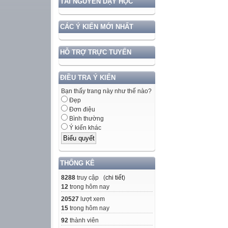
TÀI NGUYÊN DẠY HỌC
CÁC Ý KIẾN MỚI NHẤT
HỖ TRỢ TRỰC TUYẾN
ĐIỀU TRA Ý KIẾN
Bạn thấy trang này như thế nào?
Đẹp
Đơn điệu
Bình thường
Ý kiến khác
THỐNG KÊ
8288
truy cập (
chi tiết
)
12
trong hôm nay
20527
lượt xem
15
trong hôm nay
92
thành viên