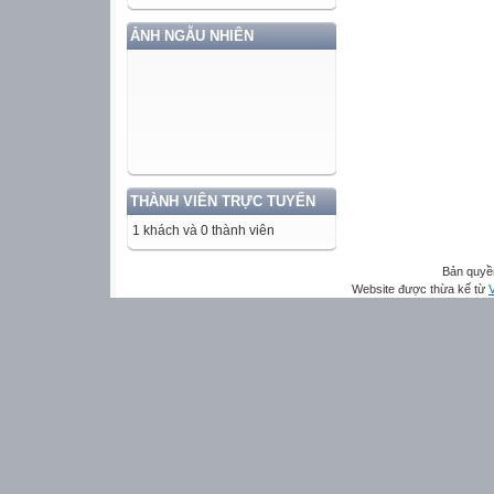
ẢNH NGẪU NHIÊN
THÀNH VIÊN TRỰC TUYẾN
1 khách và 0 thành viên
Bản quyề
Website được thừa kế từ
V