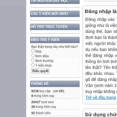
TÀI NGUYÊN DẠY HỌC
Đăng nhập là 
CÁC Ý KIẾN MỚI NHẤT
Đăng nhập vào T
giống như là việc
HỖ TRỢ TRỰC TUYẾN
dùng thẻ, bạn s
định bạn là thàn
ĐIỀU TRA Ý KIẾN
việc người khác
Bạn thấy trang này như thế nào?
dụ nếu bạn khôn
Đẹp
thể đăng nhập v
Đơn điệu
Bình thường
thông tin linh ti
Ý kiến khác
tên thật? Tên th
đều khác nhau. 
gõ để đăng nhập
THỐNG KÊ
Vân (sinh năm 19
8238
truy cập (
chi tiết
)
truy nhập không 
8
trong hôm nay
Trở về đầu trang
20437
lượt xem
26
trong hôm nay
92
thành viên
Sử dụng chức