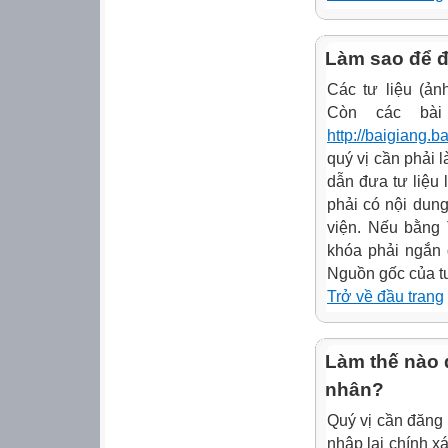
Làm sao để đư
Các tư liệu (ản
Còn các bài 
http://baigiang.b
quý vị cần phải 
dẫn đưa tư liệu
phải có nội dun
viện. Nếu bằng 
khóa phải ngắn 
Nguồn gốc của tư 
Trở về đầu trang
Làm thế nào đ
nhân?
Quý vị cần đăng
nhập lại chính xá