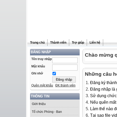
Trang chủ
Thành viên
Trợ giúp
Liên hệ
ĐĂNG NHẬP
Chào mừng qu
Tên truy nhập
Mật khẩu
Những câu h
Ghi nhớ
Đăng ký thành
Quên mật khẩu
ĐK thành viên
Đăng nhập là g
Sử dụng chức 
THÔNG TIN
Nếu quên mất m
Giới thiệu
Làm thế nào để
Tổ chức Phòng - Ban
Tại sao file v