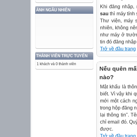
Khi đăng nhập,
ẢNH NGẪU NHIÊN
sau
thì máy tính
Thư viện, máy s
nhiên, không nê
như máy ở trườn
tin đó đăng nhập
Trở về đầu trang
THÀNH VIÊN TRỰC TUYẾN
1 khách và 0 thành viên
Nếu quên mất
nào?
Mật khẩu là thôn
biết. Vì vậy khi 
mới một cách ng
trong hộp đăng n
lại thông tin". 
chỉ email đó. Qu
được.
Trở về đầu trang