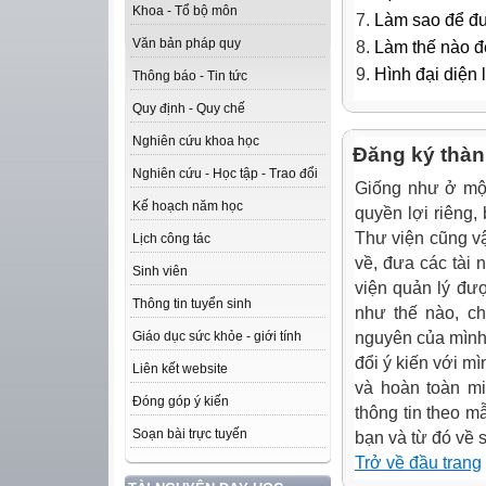
Khoa - Tổ bộ môn
Làm sao để đưa
Văn bản pháp quy
Làm thế nào để
Hình đại diện 
Thông báo - Tin tức
Quy định - Quy chế
Nghiên cứu khoa học
Đăng ký thàn
Nghiên cứu - Học tập - Trao đổi
Giống như ở một
Kế hoạch năm học
quyền lợi riêng,
Thư viện cũng vậy
Lịch công tác
về, đưa các tài 
Sinh viên
viện quản lý đư
Thông tin tuyển sinh
như thế nào, ch
nguyên của mình,
Giáo dục sức khỏe - giới tính
đổi ý kiến với m
Liên kết website
và hoàn toàn mi
Đóng góp ý kiến
thông tin theo m
Soạn bài trực tuyến
bạn và từ đó về 
Trở về đầu trang