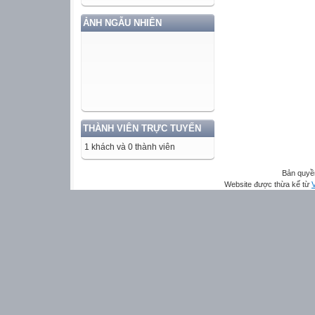
ẢNH NGẪU NHIÊN
THÀNH VIÊN TRỰC TUYẾN
1 khách và 0 thành viên
Bản quyề
Website được thừa kế từ
V