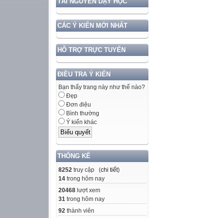
TÀI NGUYÊN DẠY HỌC
CÁC Ý KIẾN MỚI NHẤT
HỖ TRỢ TRỰC TUYẾN
ĐIỀU TRA Ý KIẾN
Bạn thấy trang này như thế nào?
Đẹp
Đơn điệu
Bình thường
Ý kiến khác
THỐNG KÊ
8252
truy cập (
chi tiết
)
14
trong hôm nay
20468
lượt xem
31
trong hôm nay
92
thành viên