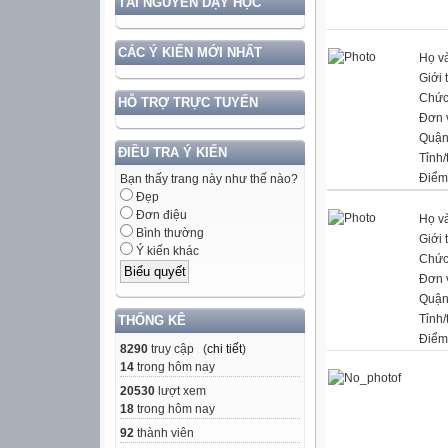
TÀI NGUYÊN DẠY HỌC
CÁC Ý KIẾN MỚI NHẤT
Họ và
Giới 
Chức
HỖ TRỢ TRỰC TUYẾN
Đơn 
Quận
ĐIỀU TRA Ý KIẾN
Tỉnh/
Điểm
Bạn thấy trang này như thế nào?
Đẹp
Đơn điệu
Họ và
Bình thường
Giới 
Ý kiến khác
Chức
Đơn 
Quận
Tỉnh/
THỐNG KÊ
Điểm
8290
truy cập (
chi tiết
)
14
trong hôm nay
20530
lượt xem
18
trong hôm nay
92
thành viên