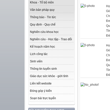
Khoa - Tổ bộ môn
Họ
Văn bản pháp quy
Giớ
Ch
Thông báo - Tin tức
Đơ
Quy định - Quy chế
Qu
Tỉ
Nghiên cứu khoa học
Đi
Nghiên cứu - Học tập - Trao đổi
Họ
Kế hoạch năm học
Giớ
Lịch công tác
Ch
Đơ
Sinh viên
Qu
Thông tin tuyển sinh
Tỉ
Đi
Giáo dục sức khỏe - giới tính
Liên kết website
Đóng góp ý kiến
Soạn bài trực tuyến