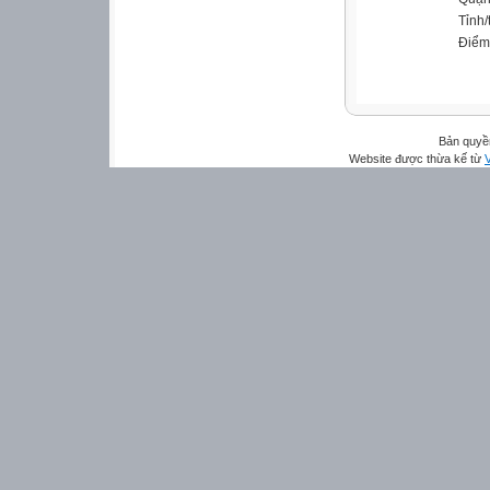
Tỉnh/
Điểm
Bản quyề
Website được thừa kế từ
V