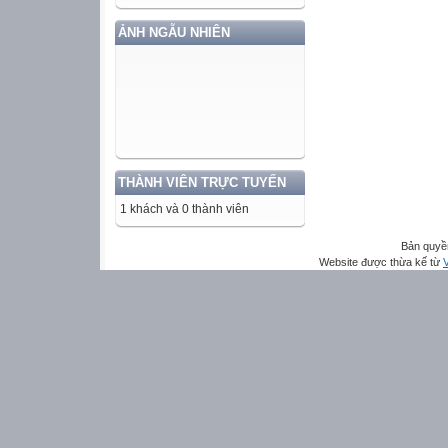
ẢNH NGẪU NHIÊN
THÀNH VIÊN TRỰC TUYẾN
1 khách và 0 thành viên
Bản quyề
Website được thừa kế từ
V