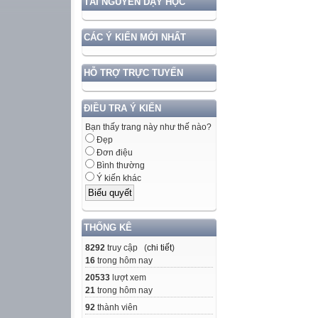
TÀI NGUYÊN DẠY HỌC
CÁC Ý KIẾN MỚI NHẤT
HỖ TRỢ TRỰC TUYẾN
ĐIỀU TRA Ý KIẾN
Bạn thấy trang này như thế nào?
Đẹp
Đơn điệu
Bình thường
Ý kiến khác
THỐNG KÊ
8292
truy cập (
chi tiết
)
16
trong hôm nay
20533
lượt xem
21
trong hôm nay
92
thành viên