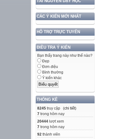
TÀI NGUYÊN DẠY HỌC
CÁC Ý KIẾN MỚI NHẤT
HỖ TRỢ TRỰC TUYẾN
ĐIỀU TRA Ý KIẾN
Bạn thấy trang này như thế nào?
Đẹp
Đơn điệu
Bình thường
Ý kiến khác
THỐNG KÊ
8245
truy cập (
chi tiết
)
7
trong hôm nay
20444
lượt xem
7
trong hôm nay
92
thành viên