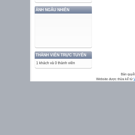
ẢNH NGẪU NHIÊN
THÀNH VIÊN TRỰC TUYẾN
1 khách và 0 thành viên
Bản quyề
Website được thừa kế từ
V