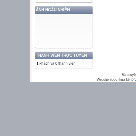
ẢNH NGẪU NHIÊN
THÀNH VIÊN TRỰC TUYẾN
1 khách và 0 thành viên
Bản quyề
Website được thừa kế từ
V