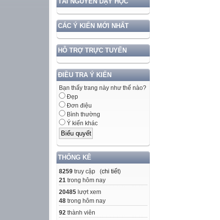
TÀI NGUYÊN DẠY HỌC
CÁC Ý KIẾN MỚI NHẤT
HỖ TRỢ TRỰC TUYẾN
ĐIỀU TRA Ý KIẾN
Bạn thấy trang này như thế nào?
Đẹp
Đơn điệu
Bình thường
Ý kiến khác
THỐNG KÊ
8259
truy cập (
chi tiết
)
21
trong hôm nay
20485
lượt xem
48
trong hôm nay
92
thành viên