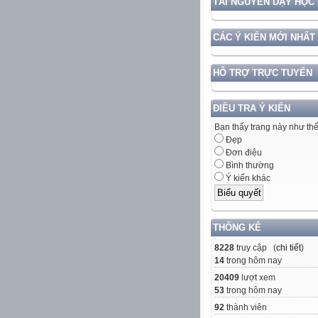
TÀI NGUYÊN DẠY HỌC
CÁC Ý KIẾN MỚI NHẤT
HỖ TRỢ TRỰC TUYẾN
ĐIỀU TRA Ý KIẾN
Bạn thấy trang này như th
Đẹp
Đơn điệu
Bình thường
Ý kiến khác
THỐNG KÊ
8228
truy cập (
chi tiết
)
14
trong hôm nay
20409
lượt xem
53
trong hôm nay
92
thành viên