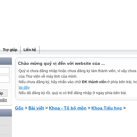
Trợ giúp
Liên hệ
Chào mừng quý vị đến với website của ...
Quý vị chưa đăng nhập hoặc chưa đăng ký làm thành viên, vì vậy chưa th
của Thư viện về máy tính của mình.
Nếu chưa đăng ký, hãy nhấn vào chữ
ĐK thành viên
ở phía bên trái, 
tại đây
Nếu đã đăng ký rồi, quý vị có thể đăng nhập ở ngay phía bên trái.
viên
Gốc
>
Bài viết
>
Khoa - Tổ bộ môn
>
Khoa Tiểu học
>