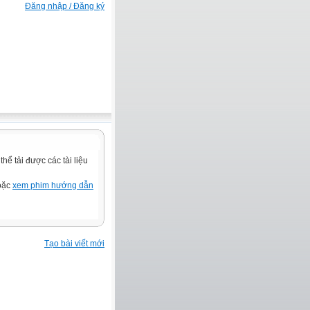
Đăng nhập / Đăng ký
ể tải được các tài liệu
hoặc
xem phim hướng dẫn
Tạo bài viết mới